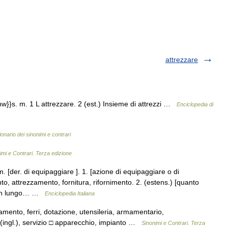
attrezzare
w}}s. m. 1 L attrezzare. 2 (est.) Insieme di attrezzi …
Enciclopedia di
ionario dei sinonimi e contrari
imi e Contrari. Terza edizione
[der. di equipaggiare ]. 1. [azione di equipaggiare o di
o, attrezzamento, fornitura, rifornimento. 2. (estens.) [quanto
er un lungo… …
Enciclopedia Italiana
zamento, ferri, dotazione, utensileria, armamentario,
(ingl.), servizio □ apparecchio, impianto …
Sinonimi e Contrari. Terza