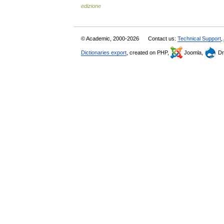
edizione
© Academic, 2000-2026
Contact us:
Technical Support
,
Dictionaries export
, created on PHP,
Joomla,
Dr