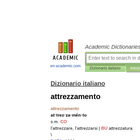
Academic Dictionarie
en-academic.com
Dizionario italiano
Inter
Dizionario italiano
attrezzamento
attrezzamento
at
·
trez
·
za
·
mén
·
to
s
.
m
.
CO
l
'
attrezzare
,
l
'
attrezzarsi
|
BU
attrezzatura
\