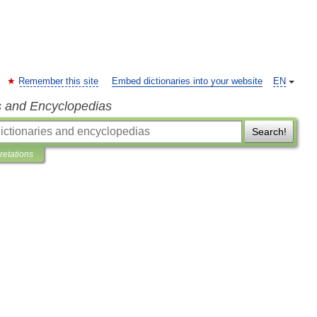
Remember this site
Embed dictionaries into your website
EN
s and Encyclopedias
Search!
pretations