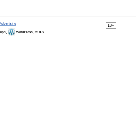
Advertising
18+
upal,
WordPress, MODx.