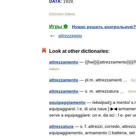
DATA:
1929
.
Dizionario
Italiano
.
Игры ⚽
Нужно решить контрольную?
attrezzaggio
Look at other dictionaries:
attrezzamento
— {{hw}}{{attrezzamento}}{{/h
italiano
attrezzamento
— pl.m. attrezzamenti …
Diz
attrezzamento
— s. m. attrezzatura …
Sinon
equipaggiamento
— /ekwipadʒ:a mento/ s.m. 
equipaggiarsi: l e. di una nave ] ▶◀ armament
serve a equipaggiare: un e. da sci ; l e. p
attrezzatura
— s. f. attrezzi, corredo, attrez
equipaggiamento, armamento □ batteria, set 